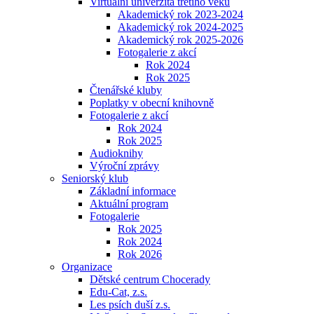
Virtuální univerzita třetího věku
Akademický rok 2023-2024
Akademický rok 2024-2025
Akademický rok 2025-2026
Fotogalerie z akcí
Rok 2024
Rok 2025
Čtenářské kluby
Poplatky v obecní knihovně
Fotogalerie z akcí
Rok 2024
Rok 2025
Audioknihy
Výroční zprávy
Seniorský klub
Základní informace
Aktuální program
Fotogalerie
Rok 2025
Rok 2024
Rok 2026
Organizace
Dětské centrum Chocerady
Edu-Cat, z.s.
Les psích duší z.s.