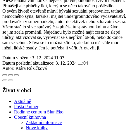
Aleše Palána vám totiž s největší pravděpodobností život nezmění.
Přinášejí ale příběhy lidí, kterým se něco takového poštěstilo.
O svém životě otevřeně mluví bývalá sexuální pracovnice, tatínek
nemocného syna, farářka, majitel undergroundového vydavatelství,
prodavačka v supermarketu, autor detektivek nebo zdravotní sestra.
Všem stačilo si ve správný čas přečíst tu správnou knihu a život
se jim zcela proměnil. Najednou bylo možné najít cestu ze slepé
uličky, aktivizovat se, vyrovnat se s nepřízní okolí, nebo dokonce
sám se sebou. Stává se to možná zřídka, ale kniha má stále moc
měnit lidské osudy. Jen je potřeba jí věřit. A otevřít ji.
Datum vložení:
3. 12. 2024 11:03
Datum poslední aktualizace:
3. 12. 2024 11:04
Autor:
Klára Růžičková
Život v obci
Aktuálně
Pošta Partner
Rodinné centrum Sluníčko
Obecní knihovna
Základní informace
Nové knihy