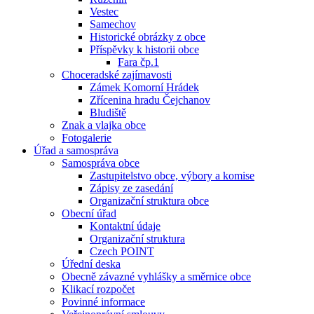
Vestec
Samechov
Historické obrázky z obce
Příspěvky k historii obce
Fara čp.1
Choceradské zajímavosti
Zámek Komorní Hrádek
Zřícenina hradu Čejchanov
Bludiště
Znak a vlajka obce
Fotogalerie
Úřad a samospráva
Samospráva obce
Zastupitelstvo obce, výbory a komise
Zápisy ze zasedání
Organizační struktura obce
Obecní úřad
Kontaktní údaje
Organizační struktura
Czech POINT
Úřední deska
Obecně závazné vyhlášky a směrnice obce
Klikací rozpočet
Povinné informace