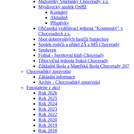
Mažoretky Smetanky Chocerady, z.s.
Myslivecký spolek Ostříž
Kontakty
Aktuálně
Příspěvky
Občanská vzdělávací jednota "Komenský" v
Choceradech z.s.
Sbor dobrovolných hasičů Samechov
Spolek rodičů a přátel ZŠ a MŠ Chocerady
Spoluven
Fotbal - Sportovní klub Chocerady
Tělocvičná jednota Sokol Chocerady
Základní škola a Mateřská škola Chocerady 267
Choceradský zpravodaj
Základní informace
Archiv - Choceradský zpravodaj
Fotogalerie z akcí
Rok 2026
Rok 2025
Rok 2024
Rok 2023
Rok 2022
Rok 2020
Rok 2019
Rok 2018