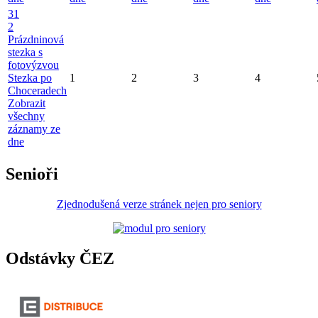
31
2
Prázdninová
stezka s
fotovýzvou
Stezka po
1
2
3
4
Choceradech
Zobrazit
všechny
záznamy ze
dne
Senioři
Zjednodušená verze stránek nejen pro seniory
Odstávky ČEZ