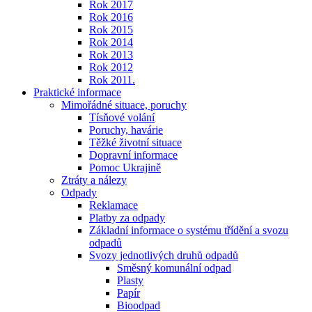
Rok 2017
Rok 2016
Rok 2015
Rok 2014
Rok 2013
Rok 2012
Rok 2011.
Praktické informace
Mimořádné situace, poruchy
Tísňové volání
Poruchy, havárie
Těžké životní situace
Dopravní informace
Pomoc Ukrajině
Ztráty a nálezy
Odpady
Reklamace
Platby za odpady
Základní informace o systému třídění a svozu
odpadů
Svozy jednotlivých druhů odpadů
Směsný komunální odpad
Plasty
Papír
Bioodpad