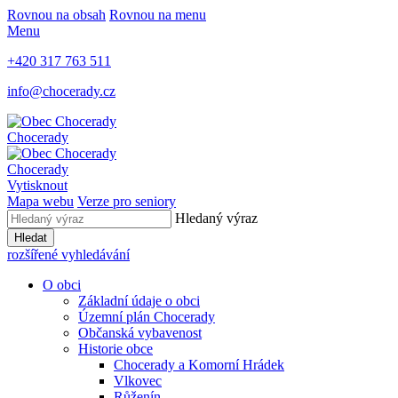
Rovnou na obsah
Rovnou na menu
Menu
+420 317 763 511
info@chocerady.cz
Chocerady
Chocerady
Vytisknout
Mapa webu
Verze pro seniory
Hledaný výraz
Hledat
rozšířené vyhledávání
O obci
Základní údaje o obci
Územní plán Chocerady
Občanská vybavenost
Historie obce
Chocerady a Komorní Hrádek
Vlkovec
Růženín