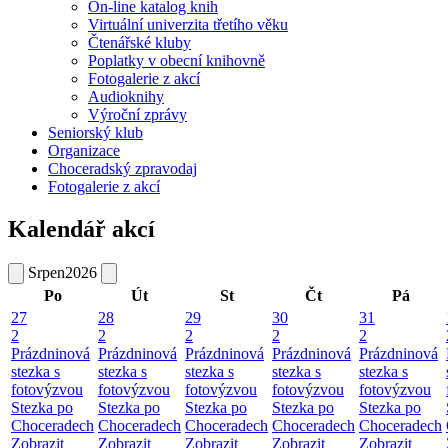
On-line katalog knih
Virtuální univerzita třetího věku
Čtenářské kluby
Poplatky v obecní knihovně
Fotogalerie z akcí
Audioknihy
Výroční zprávy
Seniorský klub
Organizace
Choceradský zpravodaj
Fotogalerie z akcí
Kalendář akcí
Srpen
2026
Po
Út
St
Čt
Pá
27
28
29
30
31
2
2
2
2
2
Prázdninová
Prázdninová
Prázdninová
Prázdninová
Prázdninová
stezka s
stezka s
stezka s
stezka s
stezka s
fotovýzvou
fotovýzvou
fotovýzvou
fotovýzvou
fotovýzvou
Stezka po
Stezka po
Stezka po
Stezka po
Stezka po
Choceradech
Choceradech
Choceradech
Choceradech
Choceradech
Zobrazit
Zobrazit
Zobrazit
Zobrazit
Zobrazit