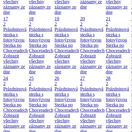
všechny
všechny
všechny
záznamy ze
všechny
záznamy ze
záznamy ze
záznamy ze
dne
záznamy ze
dne
dne
dne
dne
17
18
19
20
21
2
2
2
2
2
Prázdninová
Prázdninová
Prázdninová
Prázdninová
Prázdninová
stezka s
stezka s
stezka s
stezka s
stezka s
fotovýzvou
fotovýzvou
fotovýzvou
fotovýzvou
fotovýzvou
Stezka po
Stezka po
Stezka po
Stezka po
Stezka po
Choceradech
Choceradech
Choceradech
Choceradech
Choceradech
Zobrazit
Zobrazit
Zobrazit
Zobrazit
Zobrazit
všechny
všechny
všechny
všechny
všechny
záznamy ze
záznamy ze
záznamy ze
záznamy ze
záznamy ze
dne
dne
dne
dne
dne
24
25
26
27
28
2
2
2
2
2
Prázdninová
Prázdninová
Prázdninová
Prázdninová
Prázdninová
stezka s
stezka s
stezka s
stezka s
stezka s
fotovýzvou
fotovýzvou
fotovýzvou
fotovýzvou
fotovýzvou
Stezka po
Stezka po
Stezka po
Stezka po
Stezka po
Choceradech
Choceradech
Choceradech
Choceradech
Choceradech
Zobrazit
Zobrazit
Zobrazit
Zobrazit
Zobrazit
všechny
všechny
všechny
všechny
všechny
záznamy ze
záznamy ze
záznamy ze
záznamy ze
záznamy ze
dne
dne
dne
dne
dne