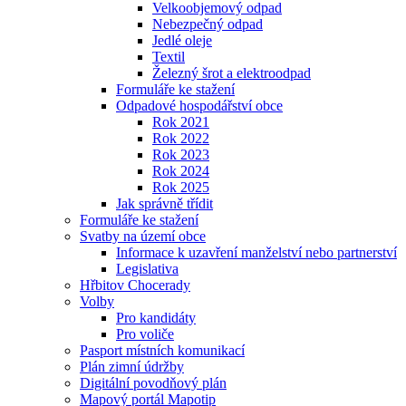
Velkoobjemový odpad
Nebezpečný odpad
Jedlé oleje
Textil
Železný šrot a elektroodpad
Formuláře ke stažení
Odpadové hospodářství obce
Rok 2021
Rok 2022
Rok 2023
Rok 2024
Rok 2025
Jak správně třídit
Formuláře ke stažení
Svatby na území obce
Informace k uzavření manželství nebo partnerství
Legislativa
Hřbitov Chocerady
Volby
Pro kandidáty
Pro voliče
Pasport místních komunikací
Plán zimní údržby
Digitální povodňový plán
Mapový portál Mapotip