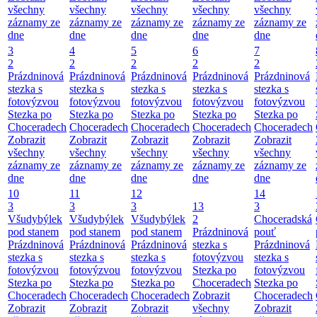
všechny
všechny
všechny
všechny
všechny
záznamy ze
záznamy ze
záznamy ze
záznamy ze
záznamy ze
dne
dne
dne
dne
dne
3
4
5
6
7
2
2
2
2
2
Prázdninová
Prázdninová
Prázdninová
Prázdninová
Prázdninová
stezka s
stezka s
stezka s
stezka s
stezka s
fotovýzvou
fotovýzvou
fotovýzvou
fotovýzvou
fotovýzvou
Stezka po
Stezka po
Stezka po
Stezka po
Stezka po
Choceradech
Choceradech
Choceradech
Choceradech
Choceradech
Zobrazit
Zobrazit
Zobrazit
Zobrazit
Zobrazit
všechny
všechny
všechny
všechny
všechny
záznamy ze
záznamy ze
záznamy ze
záznamy ze
záznamy ze
dne
dne
dne
dne
dne
10
11
12
14
3
3
3
13
3
Všudybýlek
Všudybýlek
Všudybýlek
2
Choceradská
pod stanem
pod stanem
pod stanem
Prázdninová
pouť
Prázdninová
Prázdninová
Prázdninová
stezka s
Prázdninová
stezka s
stezka s
stezka s
fotovýzvou
stezka s
fotovýzvou
fotovýzvou
fotovýzvou
Stezka po
fotovýzvou
Stezka po
Stezka po
Stezka po
Choceradech
Stezka po
Choceradech
Choceradech
Choceradech
Zobrazit
Choceradech
Zobrazit
Zobrazit
Zobrazit
všechny
Zobrazit