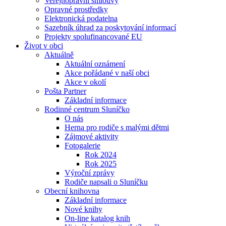
Veřejnoprávní smlouvy
Opravné prostředky
Elektronická podatelna
Sazebník úhrad za poskytování informací
Projekty spolufinancované EU
Život v obci
Aktuálně
Aktuální oznámení
Akce pořádané v naší obci
Akce v okolí
Pošta Partner
Základní informace
Rodinné centrum Sluníčko
O nás
Herna pro rodiče s malými dětmi
Zájmové aktivity
Fotogalerie
Rok 2024
Rok 2025
Výroční zprávy
Rodiče napsali o Sluníčku
Obecní knihovna
Základní informace
Nové knihy
On-line katalog knih