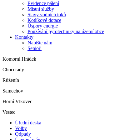
Evidence pálení
Místní služby
Stavy vodních toků
Kotlíkové dotace
Úspory energie
Používání pyrotechniky na území obce
Kontakty
Napište nám
Senioři
Komorní Hrádek
Chocerady
Růženín
Samechov
Horní Vlkovec
Vestec
Úřední deska
Volby
Odpady
Územní plán