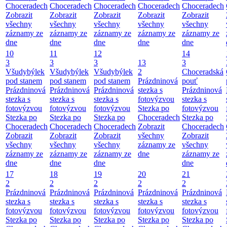
Choceradech
Choceradech
Choceradech
Choceradech
Choceradech
Zobrazit
Zobrazit
Zobrazit
Zobrazit
Zobrazit
všechny
všechny
všechny
všechny
všechny
záznamy ze
záznamy ze
záznamy ze
záznamy ze
záznamy ze
dne
dne
dne
dne
dne
10
11
12
14
3
3
3
13
3
Všudybýlek
Všudybýlek
Všudybýlek
2
Choceradská
pod stanem
pod stanem
pod stanem
Prázdninová
pouť
Prázdninová
Prázdninová
Prázdninová
stezka s
Prázdninová
stezka s
stezka s
stezka s
fotovýzvou
stezka s
fotovýzvou
fotovýzvou
fotovýzvou
Stezka po
fotovýzvou
Stezka po
Stezka po
Stezka po
Choceradech
Stezka po
Choceradech
Choceradech
Choceradech
Zobrazit
Choceradech
Zobrazit
Zobrazit
Zobrazit
všechny
Zobrazit
všechny
všechny
všechny
záznamy ze
všechny
záznamy ze
záznamy ze
záznamy ze
dne
záznamy ze
dne
dne
dne
dne
17
18
19
20
21
2
2
2
2
2
Prázdninová
Prázdninová
Prázdninová
Prázdninová
Prázdninová
stezka s
stezka s
stezka s
stezka s
stezka s
fotovýzvou
fotovýzvou
fotovýzvou
fotovýzvou
fotovýzvou
Stezka po
Stezka po
Stezka po
Stezka po
Stezka po