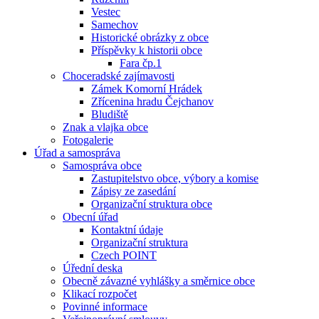
Vestec
Samechov
Historické obrázky z obce
Příspěvky k historii obce
Fara čp.1
Choceradské zajímavosti
Zámek Komorní Hrádek
Zřícenina hradu Čejchanov
Bludiště
Znak a vlajka obce
Fotogalerie
Úřad a samospráva
Samospráva obce
Zastupitelstvo obce, výbory a komise
Zápisy ze zasedání
Organizační struktura obce
Obecní úřad
Kontaktní údaje
Organizační struktura
Czech POINT
Úřední deska
Obecně závazné vyhlášky a směrnice obce
Klikací rozpočet
Povinné informace