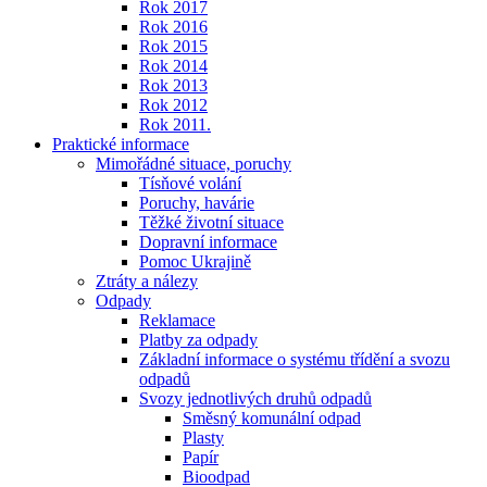
Rok 2017
Rok 2016
Rok 2015
Rok 2014
Rok 2013
Rok 2012
Rok 2011.
Praktické informace
Mimořádné situace, poruchy
Tísňové volání
Poruchy, havárie
Těžké životní situace
Dopravní informace
Pomoc Ukrajině
Ztráty a nálezy
Odpady
Reklamace
Platby za odpady
Základní informace o systému třídění a svozu
odpadů
Svozy jednotlivých druhů odpadů
Směsný komunální odpad
Plasty
Papír
Bioodpad