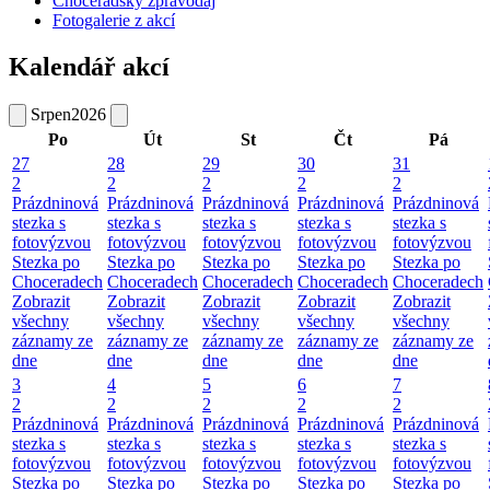
Choceradský zpravodaj
Fotogalerie z akcí
Kalendář akcí
Srpen
2026
Po
Út
St
Čt
Pá
27
28
29
30
31
2
2
2
2
2
Prázdninová
Prázdninová
Prázdninová
Prázdninová
Prázdninová
stezka s
stezka s
stezka s
stezka s
stezka s
fotovýzvou
fotovýzvou
fotovýzvou
fotovýzvou
fotovýzvou
Stezka po
Stezka po
Stezka po
Stezka po
Stezka po
Choceradech
Choceradech
Choceradech
Choceradech
Choceradech
Zobrazit
Zobrazit
Zobrazit
Zobrazit
Zobrazit
všechny
všechny
všechny
všechny
všechny
záznamy ze
záznamy ze
záznamy ze
záznamy ze
záznamy ze
dne
dne
dne
dne
dne
3
4
5
6
7
2
2
2
2
2
Prázdninová
Prázdninová
Prázdninová
Prázdninová
Prázdninová
stezka s
stezka s
stezka s
stezka s
stezka s
fotovýzvou
fotovýzvou
fotovýzvou
fotovýzvou
fotovýzvou
Stezka po
Stezka po
Stezka po
Stezka po
Stezka po