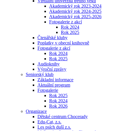
Virtuální univerzita třetího věku
Akademický rok 2023-2024
Akademický rok 2024-2025
Akademický rok 2025-2026
Fotogalerie z akcí
Rok 2024
Rok 2025
Čtenářské kluby
Poplatky v obecní knihovně
Fotogalerie z akcí
Rok 2024
Rok 2025
Audioknihy
Výroční zprávy
Seniorský klub
Základní informace
Aktuální program
Fotogalerie
Rok 2025
Rok 2024
Rok 2026
Organizace
Dětské centrum Chocerady
Edu-Cat, z.s.
Les psích duší z.s.