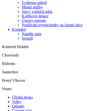
Evidence pálení
Místní služby
Stavy vodních toků
Kotlíkové dotace
Úspory energie
Používání pyrotechniky na území obce
Kontakty
Napište nám
Senioři
Komorní Hrádek
Chocerady
Růženín
Samechov
Horní Vlkovec
Vestec
Úřední deska
Volby
Odpady
Územní plán