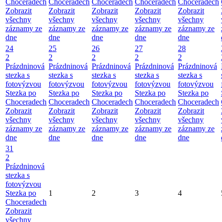
Choceradech
Choceradech
Choceradech
Choceradech
Choceradech
Zobrazit
Zobrazit
Zobrazit
Zobrazit
Zobrazit
všechny
všechny
všechny
všechny
všechny
záznamy ze
záznamy ze
záznamy ze
záznamy ze
záznamy ze
dne
dne
dne
dne
dne
24
25
26
27
28
2
2
2
2
2
Prázdninová
Prázdninová
Prázdninová
Prázdninová
Prázdninová
stezka s
stezka s
stezka s
stezka s
stezka s
fotovýzvou
fotovýzvou
fotovýzvou
fotovýzvou
fotovýzvou
Stezka po
Stezka po
Stezka po
Stezka po
Stezka po
Choceradech
Choceradech
Choceradech
Choceradech
Choceradech
Zobrazit
Zobrazit
Zobrazit
Zobrazit
Zobrazit
všechny
všechny
všechny
všechny
všechny
záznamy ze
záznamy ze
záznamy ze
záznamy ze
záznamy ze
dne
dne
dne
dne
dne
31
2
Prázdninová
stezka s
fotovýzvou
Stezka po
1
2
3
4
Choceradech
Zobrazit
všechny