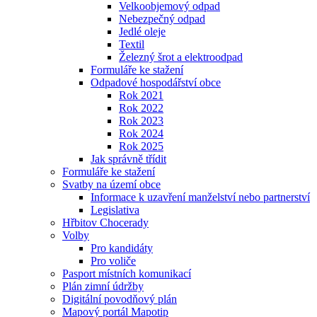
Velkoobjemový odpad
Nebezpečný odpad
Jedlé oleje
Textil
Železný šrot a elektroodpad
Formuláře ke stažení
Odpadové hospodářství obce
Rok 2021
Rok 2022
Rok 2023
Rok 2024
Rok 2025
Jak správně třídit
Formuláře ke stažení
Svatby na území obce
Informace k uzavření manželství nebo partnerství
Legislativa
Hřbitov Chocerady
Volby
Pro kandidáty
Pro voliče
Pasport místních komunikací
Plán zimní údržby
Digitální povodňový plán
Mapový portál Mapotip