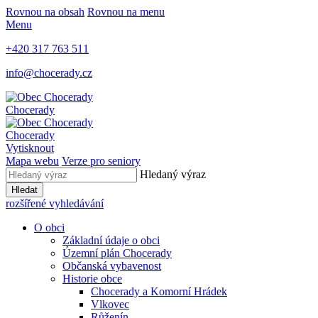
Rovnou na obsah
Rovnou na menu
Menu
+420 317 763 511
info@chocerady.cz
Chocerady
Chocerady
Vytisknout
Mapa webu
Verze pro seniory
Hledaný výraz
Hledat
rozšířené vyhledávání
O obci
Základní údaje o obci
Územní plán Chocerady
Občanská vybavenost
Historie obce
Chocerady a Komorní Hrádek
Vlkovec
Růženín