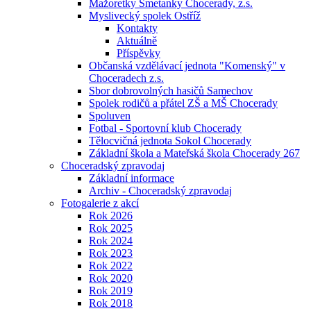
Mažoretky Smetanky Chocerady, z.s.
Myslivecký spolek Ostříž
Kontakty
Aktuálně
Příspěvky
Občanská vzdělávací jednota "Komenský" v
Choceradech z.s.
Sbor dobrovolných hasičů Samechov
Spolek rodičů a přátel ZŠ a MŠ Chocerady
Spoluven
Fotbal - Sportovní klub Chocerady
Tělocvičná jednota Sokol Chocerady
Základní škola a Mateřská škola Chocerady 267
Choceradský zpravodaj
Základní informace
Archiv - Choceradský zpravodaj
Fotogalerie z akcí
Rok 2026
Rok 2025
Rok 2024
Rok 2023
Rok 2022
Rok 2020
Rok 2019
Rok 2018