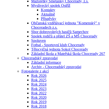
Mažoretky Smetanky Chocerady, z.s.
Myslivecký spolek Ostříž
Kontakty
Aktuálně
Příspěvky
Občanská vzdělávací jednota "Komenský" v
Choceradech z.s.
Sbor dobrovolných hasičů Samechov
Spolek rodičů a přátel ZŠ a MŠ Chocerady
Spoluven
Fotbal - Sportovní klub Chocerady
Tělocvičná jednota Sokol Chocerady
Základní škola a Mateřská škola Chocerady 267
Choceradský zpravodaj
Základní informace
Archiv - Choceradský zpravodaj
Fotogalerie z akcí
Rok 2026
Rok 2025
Rok 2024
Rok 2023
Rok 2022
Rok 2020
Rok 2019
Rok 2018