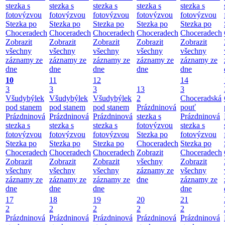
stezka s
stezka s
stezka s
stezka s
stezka s
fotovýzvou
fotovýzvou
fotovýzvou
fotovýzvou
fotovýzvou
Stezka po
Stezka po
Stezka po
Stezka po
Stezka po
Choceradech
Choceradech
Choceradech
Choceradech
Choceradech
Zobrazit
Zobrazit
Zobrazit
Zobrazit
Zobrazit
všechny
všechny
všechny
všechny
všechny
záznamy ze
záznamy ze
záznamy ze
záznamy ze
záznamy ze
dne
dne
dne
dne
dne
10
11
12
14
3
3
3
13
3
Všudybýlek
Všudybýlek
Všudybýlek
2
Choceradská
pod stanem
pod stanem
pod stanem
Prázdninová
pouť
Prázdninová
Prázdninová
Prázdninová
stezka s
Prázdninová
stezka s
stezka s
stezka s
fotovýzvou
stezka s
fotovýzvou
fotovýzvou
fotovýzvou
Stezka po
fotovýzvou
Stezka po
Stezka po
Stezka po
Choceradech
Stezka po
Choceradech
Choceradech
Choceradech
Zobrazit
Choceradech
Zobrazit
Zobrazit
Zobrazit
všechny
Zobrazit
všechny
všechny
všechny
záznamy ze
všechny
záznamy ze
záznamy ze
záznamy ze
dne
záznamy ze
dne
dne
dne
dne
17
18
19
20
21
2
2
2
2
2
Prázdninová
Prázdninová
Prázdninová
Prázdninová
Prázdninová