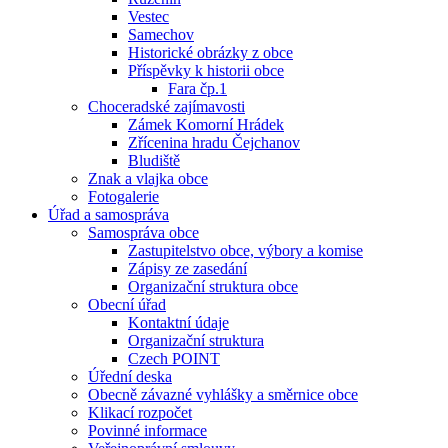
Vestec
Samechov
Historické obrázky z obce
Příspěvky k historii obce
Fara čp.1
Choceradské zajímavosti
Zámek Komorní Hrádek
Zřícenina hradu Čejchanov
Bludiště
Znak a vlajka obce
Fotogalerie
Úřad a samospráva
Samospráva obce
Zastupitelstvo obce, výbory a komise
Zápisy ze zasedání
Organizační struktura obce
Obecní úřad
Kontaktní údaje
Organizační struktura
Czech POINT
Úřední deska
Obecně závazné vyhlášky a směrnice obce
Klikací rozpočet
Povinné informace