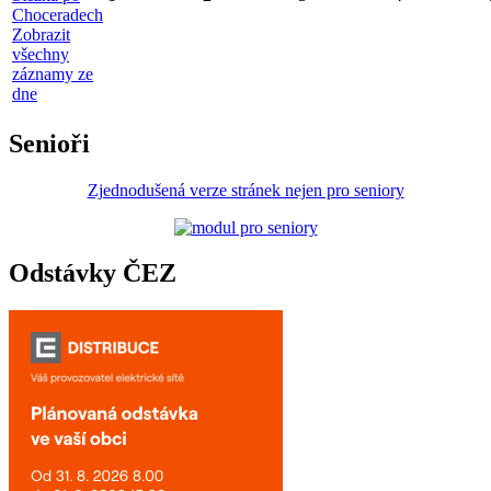
Choceradech
Zobrazit
všechny
záznamy ze
dne
Senioři
Zjednodušená verze stránek nejen pro seniory
Odstávky ČEZ