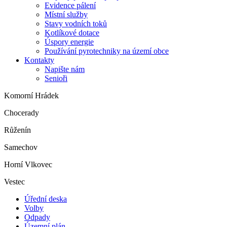
Evidence pálení
Místní služby
Stavy vodních toků
Kotlíkové dotace
Úspory energie
Používání pyrotechniky na území obce
Kontakty
Napište nám
Senioři
Komorní Hrádek
Chocerady
Růženín
Samechov
Horní Vlkovec
Vestec
Úřední deska
Volby
Odpady
Územní plán