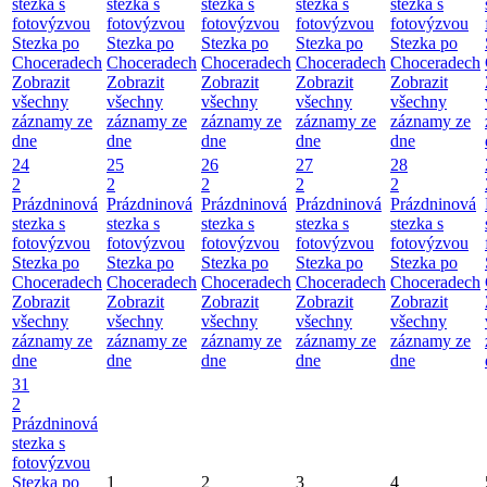
stezka s
stezka s
stezka s
stezka s
stezka s
fotovýzvou
fotovýzvou
fotovýzvou
fotovýzvou
fotovýzvou
Stezka po
Stezka po
Stezka po
Stezka po
Stezka po
Choceradech
Choceradech
Choceradech
Choceradech
Choceradech
Zobrazit
Zobrazit
Zobrazit
Zobrazit
Zobrazit
všechny
všechny
všechny
všechny
všechny
záznamy ze
záznamy ze
záznamy ze
záznamy ze
záznamy ze
dne
dne
dne
dne
dne
24
25
26
27
28
2
2
2
2
2
Prázdninová
Prázdninová
Prázdninová
Prázdninová
Prázdninová
stezka s
stezka s
stezka s
stezka s
stezka s
fotovýzvou
fotovýzvou
fotovýzvou
fotovýzvou
fotovýzvou
Stezka po
Stezka po
Stezka po
Stezka po
Stezka po
Choceradech
Choceradech
Choceradech
Choceradech
Choceradech
Zobrazit
Zobrazit
Zobrazit
Zobrazit
Zobrazit
všechny
všechny
všechny
všechny
všechny
záznamy ze
záznamy ze
záznamy ze
záznamy ze
záznamy ze
dne
dne
dne
dne
dne
31
2
Prázdninová
stezka s
fotovýzvou
Stezka po
1
2
3
4