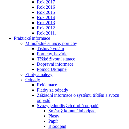
Rok 2017
Rok 2016
Rok 2015
Rok 2014
Rok 2013
Rok 2012
Rok 2011.
Praktické informace
Mimořádné situace, poruchy
Tísňové volání
Poruchy, havárie
Těžké životní situace
Dopravní informace
Pomoc Ukrajině
Ztráty a nálezy
Odpady
Reklamace
Platby za odpady
Základní informace o systému třídění a svozu
odpadů
Svozy jednotlivých druhů odpadů
Směsný komunální odpad
Plasty
Papír
Bioodpad