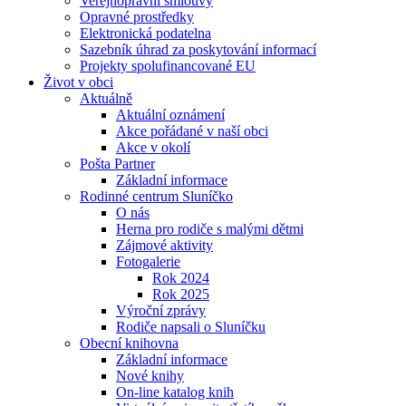
Veřejnoprávní smlouvy
Opravné prostředky
Elektronická podatelna
Sazebník úhrad za poskytování informací
Projekty spolufinancované EU
Život v obci
Aktuálně
Aktuální oznámení
Akce pořádané v naší obci
Akce v okolí
Pošta Partner
Základní informace
Rodinné centrum Sluníčko
O nás
Herna pro rodiče s malými dětmi
Zájmové aktivity
Fotogalerie
Rok 2024
Rok 2025
Výroční zprávy
Rodiče napsali o Sluníčku
Obecní knihovna
Základní informace
Nové knihy
On-line katalog knih