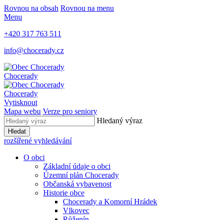
Rovnou na obsah
Rovnou na menu
Menu
+420 317 763 511
info@chocerady.cz
Chocerady
Chocerady
Vytisknout
Mapa webu
Verze pro seniory
Hledaný výraz
Hledat
rozšířené vyhledávání
O obci
Základní údaje o obci
Územní plán Chocerady
Občanská vybavenost
Historie obce
Chocerady a Komorní Hrádek
Vlkovec
Růženín