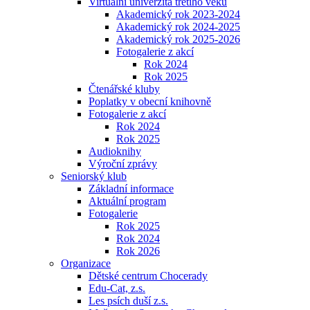
Virtuální univerzita třetího věku
Akademický rok 2023-2024
Akademický rok 2024-2025
Akademický rok 2025-2026
Fotogalerie z akcí
Rok 2024
Rok 2025
Čtenářské kluby
Poplatky v obecní knihovně
Fotogalerie z akcí
Rok 2024
Rok 2025
Audioknihy
Výroční zprávy
Seniorský klub
Základní informace
Aktuální program
Fotogalerie
Rok 2025
Rok 2024
Rok 2026
Organizace
Dětské centrum Chocerady
Edu-Cat, z.s.
Les psích duší z.s.