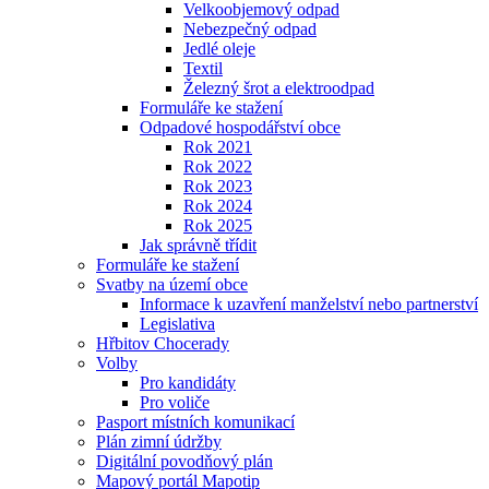
Velkoobjemový odpad
Nebezpečný odpad
Jedlé oleje
Textil
Železný šrot a elektroodpad
Formuláře ke stažení
Odpadové hospodářství obce
Rok 2021
Rok 2022
Rok 2023
Rok 2024
Rok 2025
Jak správně třídit
Formuláře ke stažení
Svatby na území obce
Informace k uzavření manželství nebo partnerství
Legislativa
Hřbitov Chocerady
Volby
Pro kandidáty
Pro voliče
Pasport místních komunikací
Plán zimní údržby
Digitální povodňový plán
Mapový portál Mapotip