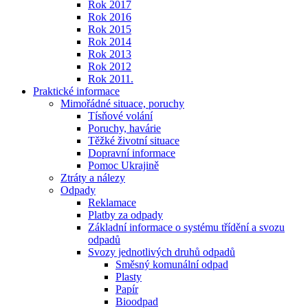
Rok 2017
Rok 2016
Rok 2015
Rok 2014
Rok 2013
Rok 2012
Rok 2011.
Praktické informace
Mimořádné situace, poruchy
Tísňové volání
Poruchy, havárie
Těžké životní situace
Dopravní informace
Pomoc Ukrajině
Ztráty a nálezy
Odpady
Reklamace
Platby za odpady
Základní informace o systému třídění a svozu
odpadů
Svozy jednotlivých druhů odpadů
Směsný komunální odpad
Plasty
Papír
Bioodpad