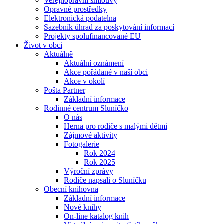
Veřejnoprávní smlouvy
Opravné prostředky
Elektronická podatelna
Sazebník úhrad za poskytování informací
Projekty spolufinancované EU
Život v obci
Aktuálně
Aktuální oznámení
Akce pořádané v naší obci
Akce v okolí
Pošta Partner
Základní informace
Rodinné centrum Sluníčko
O nás
Herna pro rodiče s malými dětmi
Zájmové aktivity
Fotogalerie
Rok 2024
Rok 2025
Výroční zprávy
Rodiče napsali o Sluníčku
Obecní knihovna
Základní informace
Nové knihy
On-line katalog knih