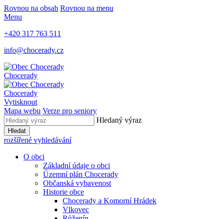
Rovnou na obsah
Rovnou na menu
Menu
+420 317 763 511
info@chocerady.cz
Chocerady
Chocerady
Vytisknout
Mapa webu
Verze pro seniory
Hledaný výraz
Hledat
rozšířené vyhledávání
O obci
Základní údaje o obci
Územní plán Chocerady
Občanská vybavenost
Historie obce
Chocerady a Komorní Hrádek
Vlkovec
Růženín