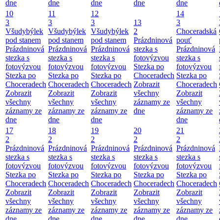
dne
dne
dne
dne
dne
10
11
12
14
3
3
3
13
3
Všudybýlek
Všudybýlek
Všudybýlek
2
Choceradská
pod stanem
pod stanem
pod stanem
Prázdninová
pouť
Prázdninová
Prázdninová
Prázdninová
stezka s
Prázdninová
stezka s
stezka s
stezka s
fotovýzvou
stezka s
fotovýzvou
fotovýzvou
fotovýzvou
Stezka po
fotovýzvou
Stezka po
Stezka po
Stezka po
Choceradech
Stezka po
Choceradech
Choceradech
Choceradech
Zobrazit
Choceradech
Zobrazit
Zobrazit
Zobrazit
všechny
Zobrazit
všechny
všechny
všechny
záznamy ze
všechny
záznamy ze
záznamy ze
záznamy ze
dne
záznamy ze
dne
dne
dne
dne
17
18
19
20
21
2
2
2
2
2
Prázdninová
Prázdninová
Prázdninová
Prázdninová
Prázdninová
stezka s
stezka s
stezka s
stezka s
stezka s
fotovýzvou
fotovýzvou
fotovýzvou
fotovýzvou
fotovýzvou
Stezka po
Stezka po
Stezka po
Stezka po
Stezka po
Choceradech
Choceradech
Choceradech
Choceradech
Choceradech
Zobrazit
Zobrazit
Zobrazit
Zobrazit
Zobrazit
všechny
všechny
všechny
všechny
všechny
záznamy ze
záznamy ze
záznamy ze
záznamy ze
záznamy ze
dne
dne
dne
dne
dne