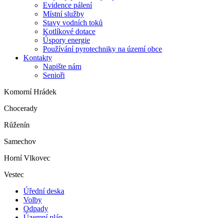
Evidence pálení
Místní služby
Stavy vodních toků
Kotlíkové dotace
Úspory energie
Používání pyrotechniky na území obce
Kontakty
Napište nám
Senioři
Komorní Hrádek
Chocerady
Růženín
Samechov
Horní Vlkovec
Vestec
Úřední deska
Volby
Odpady
Územní plán