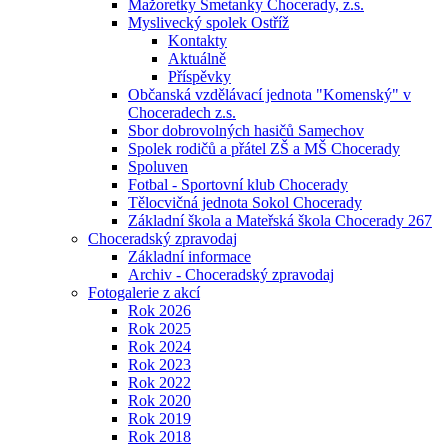
Mažoretky Smetanky Chocerady, z.s.
Myslivecký spolek Ostříž
Kontakty
Aktuálně
Příspěvky
Občanská vzdělávací jednota "Komenský" v
Choceradech z.s.
Sbor dobrovolných hasičů Samechov
Spolek rodičů a přátel ZŠ a MŠ Chocerady
Spoluven
Fotbal - Sportovní klub Chocerady
Tělocvičná jednota Sokol Chocerady
Základní škola a Mateřská škola Chocerady 267
Choceradský zpravodaj
Základní informace
Archiv - Choceradský zpravodaj
Fotogalerie z akcí
Rok 2026
Rok 2025
Rok 2024
Rok 2023
Rok 2022
Rok 2020
Rok 2019
Rok 2018