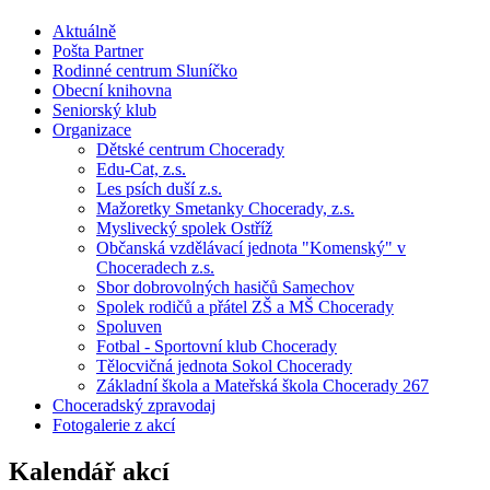
Aktuálně
Pošta Partner
Rodinné centrum Sluníčko
Obecní knihovna
Seniorský klub
Organizace
Dětské centrum Chocerady
Edu-Cat, z.s.
Les psích duší z.s.
Mažoretky Smetanky Chocerady, z.s.
Myslivecký spolek Ostříž
Občanská vzdělávací jednota "Komenský" v
Choceradech z.s.
Sbor dobrovolných hasičů Samechov
Spolek rodičů a přátel ZŠ a MŠ Chocerady
Spoluven
Fotbal - Sportovní klub Chocerady
Tělocvičná jednota Sokol Chocerady
Základní škola a Mateřská škola Chocerady 267
Choceradský zpravodaj
Fotogalerie z akcí
Kalendář akcí