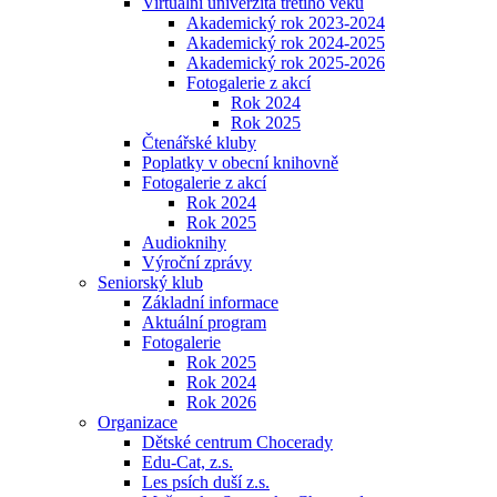
Virtuální univerzita třetího věku
Akademický rok 2023-2024
Akademický rok 2024-2025
Akademický rok 2025-2026
Fotogalerie z akcí
Rok 2024
Rok 2025
Čtenářské kluby
Poplatky v obecní knihovně
Fotogalerie z akcí
Rok 2024
Rok 2025
Audioknihy
Výroční zprávy
Seniorský klub
Základní informace
Aktuální program
Fotogalerie
Rok 2025
Rok 2024
Rok 2026
Organizace
Dětské centrum Chocerady
Edu-Cat, z.s.
Les psích duší z.s.