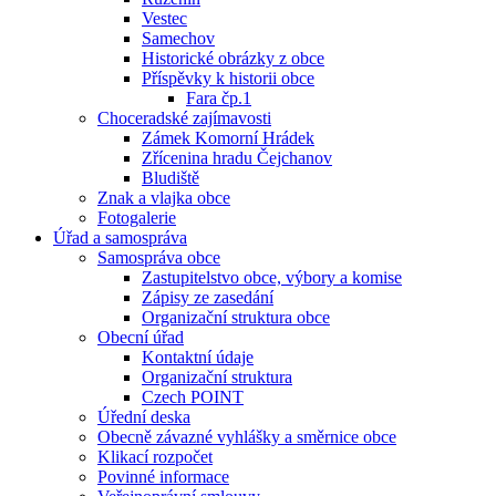
Vestec
Samechov
Historické obrázky z obce
Příspěvky k historii obce
Fara čp.1
Choceradské zajímavosti
Zámek Komorní Hrádek
Zřícenina hradu Čejchanov
Bludiště
Znak a vlajka obce
Fotogalerie
Úřad a samospráva
Samospráva obce
Zastupitelstvo obce, výbory a komise
Zápisy ze zasedání
Organizační struktura obce
Obecní úřad
Kontaktní údaje
Organizační struktura
Czech POINT
Úřední deska
Obecně závazné vyhlášky a směrnice obce
Klikací rozpočet
Povinné informace