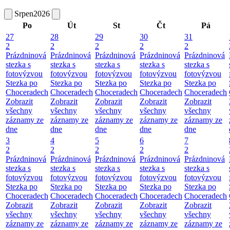
Srpen
2026
Po
Út
St
Čt
Pá
27
28
29
30
31
2
2
2
2
2
Prázdninová
Prázdninová
Prázdninová
Prázdninová
Prázdninová
stezka s
stezka s
stezka s
stezka s
stezka s
fotovýzvou
fotovýzvou
fotovýzvou
fotovýzvou
fotovýzvou
Stezka po
Stezka po
Stezka po
Stezka po
Stezka po
Choceradech
Choceradech
Choceradech
Choceradech
Choceradech
Zobrazit
Zobrazit
Zobrazit
Zobrazit
Zobrazit
všechny
všechny
všechny
všechny
všechny
záznamy ze
záznamy ze
záznamy ze
záznamy ze
záznamy ze
dne
dne
dne
dne
dne
3
4
5
6
7
2
2
2
2
2
Prázdninová
Prázdninová
Prázdninová
Prázdninová
Prázdninová
stezka s
stezka s
stezka s
stezka s
stezka s
fotovýzvou
fotovýzvou
fotovýzvou
fotovýzvou
fotovýzvou
Stezka po
Stezka po
Stezka po
Stezka po
Stezka po
Choceradech
Choceradech
Choceradech
Choceradech
Choceradech
Zobrazit
Zobrazit
Zobrazit
Zobrazit
Zobrazit
všechny
všechny
všechny
všechny
všechny
záznamy ze
záznamy ze
záznamy ze
záznamy ze
záznamy ze