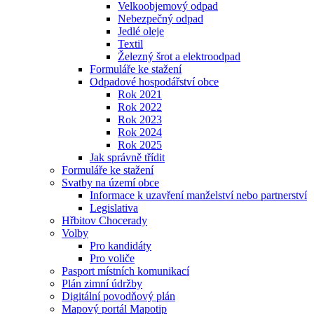
Velkoobjemový odpad
Nebezpečný odpad
Jedlé oleje
Textil
Železný šrot a elektroodpad
Formuláře ke stažení
Odpadové hospodářství obce
Rok 2021
Rok 2022
Rok 2023
Rok 2024
Rok 2025
Jak správně třídit
Formuláře ke stažení
Svatby na území obce
Informace k uzavření manželství nebo partnerství
Legislativa
Hřbitov Chocerady
Volby
Pro kandidáty
Pro voliče
Pasport místních komunikací
Plán zimní údržby
Digitální povodňový plán
Mapový portál Mapotip