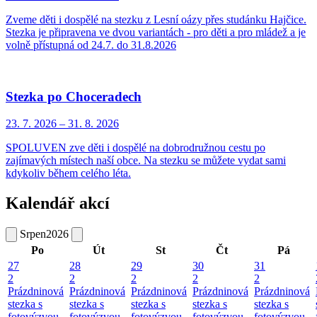
Zveme děti i dospělé na stezku z Lesní oázy přes studánku Hajčice.
Stezka je připravena ve dvou variantách - pro děti a pro mládež a je
volně přístupná od 24.7. do 31.8.2026
Stezka po Choceradech
23. 7.
2026
–
31. 8.
2026
SPOLUVEN zve děti i dospělé na dobrodružnou cestu po
zajímavých místech naší obce. Na stezku se můžete vydat sami
kdykoliv během celého léta.
Kalendář akcí
Srpen
2026
Po
Út
St
Čt
Pá
27
28
29
30
31
2
2
2
2
2
Prázdninová
Prázdninová
Prázdninová
Prázdninová
Prázdninová
stezka s
stezka s
stezka s
stezka s
stezka s
fotovýzvou
fotovýzvou
fotovýzvou
fotovýzvou
fotovýzvou