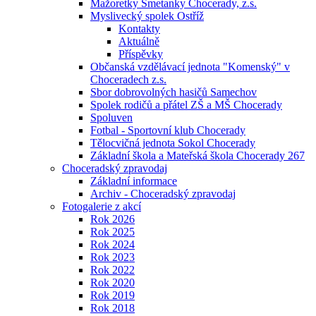
Mažoretky Smetanky Chocerady, z.s.
Myslivecký spolek Ostříž
Kontakty
Aktuálně
Příspěvky
Občanská vzdělávací jednota "Komenský" v
Choceradech z.s.
Sbor dobrovolných hasičů Samechov
Spolek rodičů a přátel ZŠ a MŠ Chocerady
Spoluven
Fotbal - Sportovní klub Chocerady
Tělocvičná jednota Sokol Chocerady
Základní škola a Mateřská škola Chocerady 267
Choceradský zpravodaj
Základní informace
Archiv - Choceradský zpravodaj
Fotogalerie z akcí
Rok 2026
Rok 2025
Rok 2024
Rok 2023
Rok 2022
Rok 2020
Rok 2019
Rok 2018