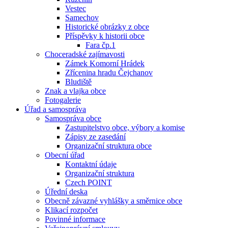
Vestec
Samechov
Historické obrázky z obce
Příspěvky k historii obce
Fara čp.1
Choceradské zajímavosti
Zámek Komorní Hrádek
Zřícenina hradu Čejchanov
Bludiště
Znak a vlajka obce
Fotogalerie
Úřad a samospráva
Samospráva obce
Zastupitelstvo obce, výbory a komise
Zápisy ze zasedání
Organizační struktura obce
Obecní úřad
Kontaktní údaje
Organizační struktura
Czech POINT
Úřední deska
Obecně závazné vyhlášky a směrnice obce
Klikací rozpočet
Povinné informace