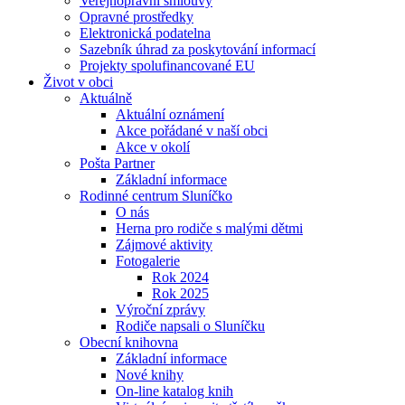
Veřejnoprávní smlouvy
Opravné prostředky
Elektronická podatelna
Sazebník úhrad za poskytování informací
Projekty spolufinancované EU
Život v obci
Aktuálně
Aktuální oznámení
Akce pořádané v naší obci
Akce v okolí
Pošta Partner
Základní informace
Rodinné centrum Sluníčko
O nás
Herna pro rodiče s malými dětmi
Zájmové aktivity
Fotogalerie
Rok 2024
Rok 2025
Výroční zprávy
Rodiče napsali o Sluníčku
Obecní knihovna
Základní informace
Nové knihy
On-line katalog knih