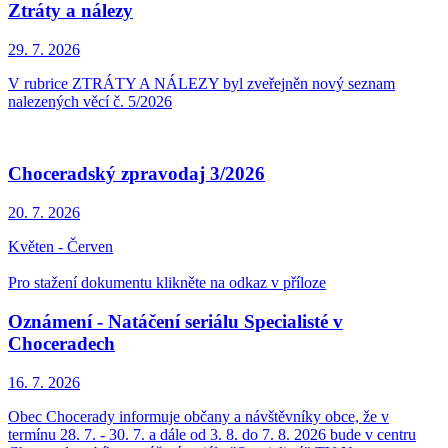
Ztráty a nálezy
29. 7.
2026
V rubrice ZTRÁTY A NÁLEZY byl zveřejněn nový seznam
nalezených věcí č. 5/2026
Choceradský zpravodaj 3/2026
20. 7.
2026
Květen - Červen
Pro stažení dokumentu klikněte na odkaz v příloze
Oznámení - Natáčení seriálu Specialisté v
Choceradech
16. 7.
2026
Obec Chocerady informuje občany a návštěvníky obce, že v
termínu 28. 7. - 30. 7. a dále od 3. 8. do 7. 8. 2026 bude v centru