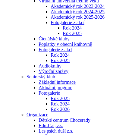
Virtuální univerzita třetího věku
Akademický rok 2023-2024
Akademický rok 2024-2025
Akademický rok 2025-2026
Fotogalerie z akcí
Rok 2024
Rok 2025
Čtenářské kluby
Poplatky v obecní knihovně
Fotogalerie z akcí
Rok 2024
Rok 2025
Audioknihy
Výroční zprávy
Seniorský klub
Základní informace
Aktuální program
Fotogalerie
Rok 2025
Rok 2024
Rok 2026
Organizace
Dětské centrum Chocerady
Edu-Cat, z.s.
Les psích duší z.s.