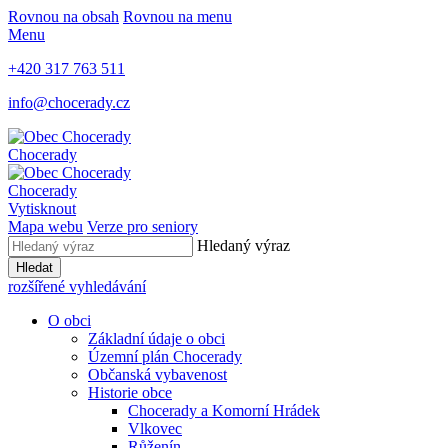
Rovnou na obsah
Rovnou na menu
Menu
+420 317 763 511
info@chocerady.cz
Chocerady
Chocerady
Vytisknout
Mapa webu
Verze pro seniory
Hledaný výraz
Hledat
rozšířené vyhledávání
O obci
Základní údaje o obci
Územní plán Chocerady
Občanská vybavenost
Historie obce
Chocerady a Komorní Hrádek
Vlkovec
Růženín