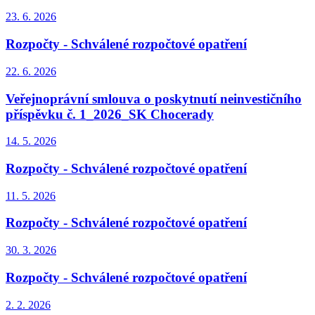
23. 6.
2026
Rozpočty - Schválené rozpočtové opatření
22. 6.
2026
Veřejnoprávní smlouva o poskytnutí neinvestičního
příspěvku č. 1_2026_SK Chocerady
14. 5.
2026
Rozpočty - Schválené rozpočtové opatření
11. 5.
2026
Rozpočty - Schválené rozpočtové opatření
30. 3.
2026
Rozpočty - Schválené rozpočtové opatření
2. 2.
2026