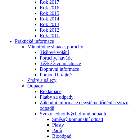
Rok 2017
Rok 2016
Rok 2015
Rok 2014
Rok 2013
Rok 2012
Rok 2011.
Praktické informace
Mimořádné situace, poruchy
Tísňové volání
Poruchy, havárie
Těžké životní situace
Dopravní informace
Pomoc Ukrajině
Ztráty a nálezy
Odpady
Reklamace
Platby za odpady
Základní informace o systému třídění a svozu
odpadů
Svozy jednotlivých druhů odpadů
Směsný komunální odpad
Plasty
Papír
Bioodpad