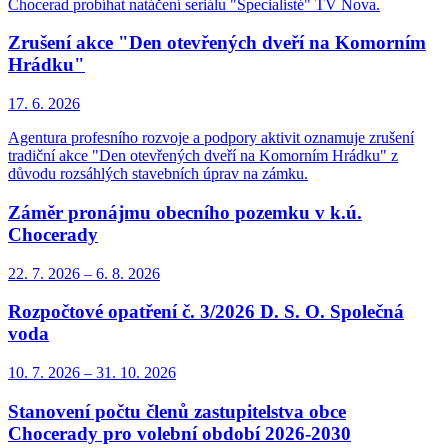
Chocerad probíhat natáčení seriálu "Specialisté" TV Nova.
Zrušení akce "Den otevřených dveří na Komorním
Hrádku"
17. 6.
2026
Agentura profesního rozvoje a podpory aktivit oznamuje zrušení
tradiční akce "Den otevřených dveří na Komorním Hrádku" z
důvodu rozsáhlých stavebních úprav na zámku.
Záměr pronájmu obecního pozemku v k.ú.
Chocerady
22. 7.
2026
–
6. 8.
2026
Rozpočtové opatření č. 3/2026 D. S. O. Společná
voda
10. 7.
2026
–
31. 10.
2026
Stanovení počtu členů zastupitelstva obce
Chocerady pro volební období 2026-2030