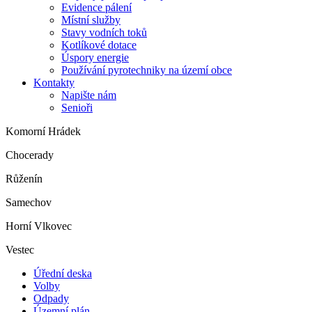
Evidence pálení
Místní služby
Stavy vodních toků
Kotlíkové dotace
Úspory energie
Používání pyrotechniky na území obce
Kontakty
Napište nám
Senioři
Komorní Hrádek
Chocerady
Růženín
Samechov
Horní Vlkovec
Vestec
Úřední deska
Volby
Odpady
Územní plán