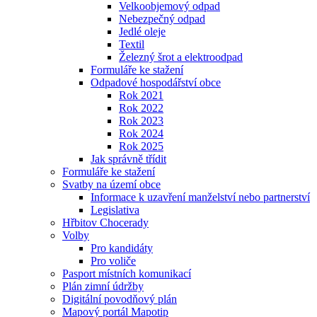
Velkoobjemový odpad
Nebezpečný odpad
Jedlé oleje
Textil
Železný šrot a elektroodpad
Formuláře ke stažení
Odpadové hospodářství obce
Rok 2021
Rok 2022
Rok 2023
Rok 2024
Rok 2025
Jak správně třídit
Formuláře ke stažení
Svatby na území obce
Informace k uzavření manželství nebo partnerství
Legislativa
Hřbitov Chocerady
Volby
Pro kandidáty
Pro voliče
Pasport místních komunikací
Plán zimní údržby
Digitální povodňový plán
Mapový portál Mapotip