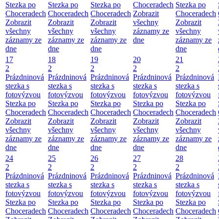
Stezka po
Stezka po
Stezka po
Choceradech
Stezka po
Choceradech
Choceradech
Choceradech
Zobrazit
Choceradech
Zobrazit
Zobrazit
Zobrazit
všechny
Zobrazit
všechny
všechny
všechny
záznamy ze
všechny
záznamy ze
záznamy ze
záznamy ze
dne
záznamy ze
dne
dne
dne
dne
17
18
19
20
21
2
2
2
2
2
Prázdninová
Prázdninová
Prázdninová
Prázdninová
Prázdninová
stezka s
stezka s
stezka s
stezka s
stezka s
fotovýzvou
fotovýzvou
fotovýzvou
fotovýzvou
fotovýzvou
Stezka po
Stezka po
Stezka po
Stezka po
Stezka po
Choceradech
Choceradech
Choceradech
Choceradech
Choceradech
Zobrazit
Zobrazit
Zobrazit
Zobrazit
Zobrazit
všechny
všechny
všechny
všechny
všechny
záznamy ze
záznamy ze
záznamy ze
záznamy ze
záznamy ze
dne
dne
dne
dne
dne
24
25
26
27
28
2
2
2
2
2
Prázdninová
Prázdninová
Prázdninová
Prázdninová
Prázdninová
stezka s
stezka s
stezka s
stezka s
stezka s
fotovýzvou
fotovýzvou
fotovýzvou
fotovýzvou
fotovýzvou
Stezka po
Stezka po
Stezka po
Stezka po
Stezka po
Choceradech
Choceradech
Choceradech
Choceradech
Choceradech