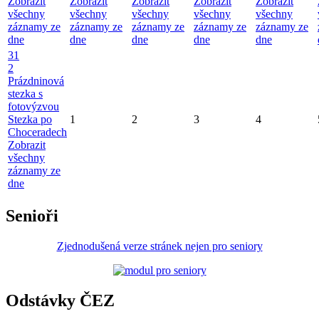
Zobrazit
Zobrazit
Zobrazit
Zobrazit
Zobrazit
všechny
všechny
všechny
všechny
všechny
záznamy ze
záznamy ze
záznamy ze
záznamy ze
záznamy ze
dne
dne
dne
dne
dne
31
2
Prázdninová
stezka s
fotovýzvou
Stezka po
1
2
3
4
Choceradech
Zobrazit
všechny
záznamy ze
dne
Senioři
Zjednodušená verze stránek nejen pro seniory
Odstávky ČEZ