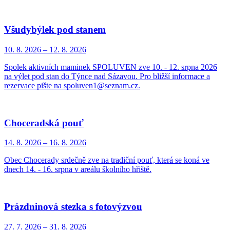
Všudybýlek pod stanem
10. 8.
2026
–
12. 8.
2026
Spolek aktivních maminek SPOLUVEN zve 10. - 12. srpna 2026
na výlet pod stan do Týnce nad Sázavou. Pro bližší informace a
rezervace pište na spoluven1@seznam.cz.
Choceradská pouť
14. 8.
2026
–
16. 8.
2026
Obec Chocerady srdečně zve na tradiční pouť, která se koná ve
dnech 14. - 16. srpna v areálu školního hřiště.
Prázdninová stezka s fotovýzvou
27. 7.
2026
–
31. 8.
2026