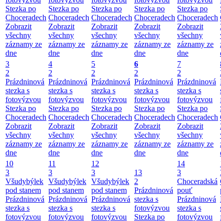
Stezka po
Stezka po
Stezka po
Stezka po
Stezka po
Choceradech
Choceradech
Choceradech
Choceradech
Choceradech
Zobrazit
Zobrazit
Zobrazit
Zobrazit
Zobrazit
všechny
všechny
všechny
všechny
všechny
záznamy ze
záznamy ze
záznamy ze
záznamy ze
záznamy ze
dne
dne
dne
dne
dne
3
4
5
6
7
2
2
2
2
2
Prázdninová
Prázdninová
Prázdninová
Prázdninová
Prázdninová
stezka s
stezka s
stezka s
stezka s
stezka s
fotovýzvou
fotovýzvou
fotovýzvou
fotovýzvou
fotovýzvou
Stezka po
Stezka po
Stezka po
Stezka po
Stezka po
Choceradech
Choceradech
Choceradech
Choceradech
Choceradech
Zobrazit
Zobrazit
Zobrazit
Zobrazit
Zobrazit
všechny
všechny
všechny
všechny
všechny
záznamy ze
záznamy ze
záznamy ze
záznamy ze
záznamy ze
dne
dne
dne
dne
dne
10
11
12
14
3
3
3
13
3
Všudybýlek
Všudybýlek
Všudybýlek
2
Choceradská
pod stanem
pod stanem
pod stanem
Prázdninová
pouť
Prázdninová
Prázdninová
Prázdninová
stezka s
Prázdninová
stezka s
stezka s
stezka s
fotovýzvou
stezka s
fotovýzvou
fotovýzvou
fotovýzvou
Stezka po
fotovýzvou