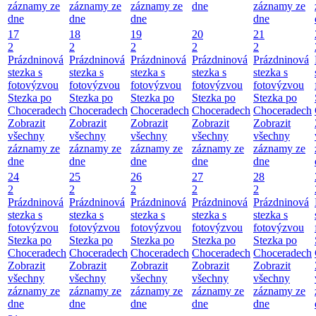
záznamy ze
záznamy ze
záznamy ze
dne
záznamy ze
dne
dne
dne
dne
17
18
19
20
21
2
2
2
2
2
Prázdninová
Prázdninová
Prázdninová
Prázdninová
Prázdninová
stezka s
stezka s
stezka s
stezka s
stezka s
fotovýzvou
fotovýzvou
fotovýzvou
fotovýzvou
fotovýzvou
Stezka po
Stezka po
Stezka po
Stezka po
Stezka po
Choceradech
Choceradech
Choceradech
Choceradech
Choceradech
Zobrazit
Zobrazit
Zobrazit
Zobrazit
Zobrazit
všechny
všechny
všechny
všechny
všechny
záznamy ze
záznamy ze
záznamy ze
záznamy ze
záznamy ze
dne
dne
dne
dne
dne
24
25
26
27
28
2
2
2
2
2
Prázdninová
Prázdninová
Prázdninová
Prázdninová
Prázdninová
stezka s
stezka s
stezka s
stezka s
stezka s
fotovýzvou
fotovýzvou
fotovýzvou
fotovýzvou
fotovýzvou
Stezka po
Stezka po
Stezka po
Stezka po
Stezka po
Choceradech
Choceradech
Choceradech
Choceradech
Choceradech
Zobrazit
Zobrazit
Zobrazit
Zobrazit
Zobrazit
všechny
všechny
všechny
všechny
všechny
záznamy ze
záznamy ze
záznamy ze
záznamy ze
záznamy ze
dne
dne
dne
dne
dne