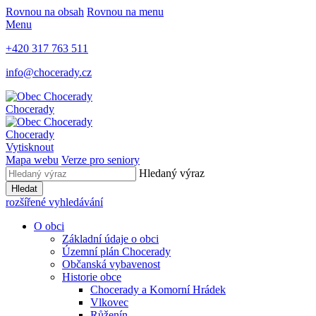
Rovnou na obsah
Rovnou na menu
Menu
+420 317 763 511
info@chocerady.cz
Chocerady
Chocerady
Vytisknout
Mapa webu
Verze pro seniory
Hledaný výraz
Hledat
rozšířené vyhledávání
O obci
Základní údaje o obci
Územní plán Chocerady
Občanská vybavenost
Historie obce
Chocerady a Komorní Hrádek
Vlkovec
Růženín