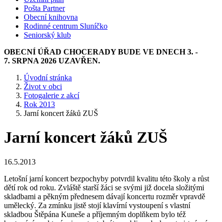
Pošta Partner
Obecní knihovna
Rodinné centrum Sluníčko
Seniorský klub
OBECNÍ ÚŘAD CHOCERADY BUDE VE DNECH 3. -
7. SRPNA 2026 UZAVŘEN.
Úvodní stránka
Život v obci
Fotogalerie z akcí
Rok 2013
Jarní koncert žáků ZUŠ
Jarní koncert žáků ZUŠ
16.5.2013
Letošní jarní koncert bezpochyby potvrdil kvalitu této školy a růst
dětí rok od roku. Zvláště starší žáci se svými již docela složitými
skladbami a pěkným přednesem dávají koncertu rozměr vpravdě
umělecký. Za zmínku jistě stojí klavírní vystoupení s vlastní
skladbou Štěpána Kuneše a příjemným doplňkem bylo též