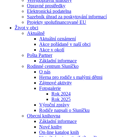
Veřejnoprávní smlouvy
Opravné prostředky
Elektronická podatelna
Sazebník úhrad za poskytování informací
Projekty spolufinancované EU
Život v obci
Aktuálně
Aktuální oznámení
Akce pořádané v naší obci
Akce v okolí
Pošta Partner
Základní informace
Rodinné centrum Sluníčko
O nás
Herna pro rodiče s malými dětmi
Zájmové aktivity
Fotogalerie
Rok 2024
Rok 2025
Výroční zprávy
Rodiče napsali o Sluníčku
Obecní knihovna
Základní informace
Nové knihy
On-line katalog knih