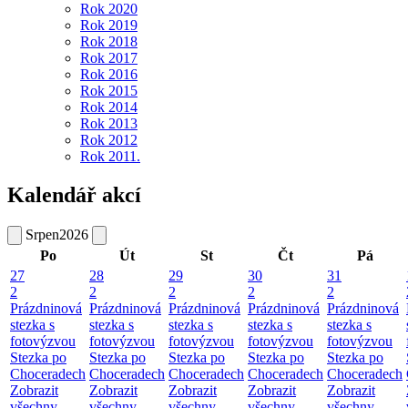
Rok 2020
Rok 2019
Rok 2018
Rok 2017
Rok 2016
Rok 2015
Rok 2014
Rok 2013
Rok 2012
Rok 2011.
Kalendář akcí
Srpen
2026
Po
Út
St
Čt
Pá
27
28
29
30
31
2
2
2
2
2
Prázdninová
Prázdninová
Prázdninová
Prázdninová
Prázdninová
stezka s
stezka s
stezka s
stezka s
stezka s
fotovýzvou
fotovýzvou
fotovýzvou
fotovýzvou
fotovýzvou
Stezka po
Stezka po
Stezka po
Stezka po
Stezka po
Choceradech
Choceradech
Choceradech
Choceradech
Choceradech
Zobrazit
Zobrazit
Zobrazit
Zobrazit
Zobrazit
všechny
všechny
všechny
všechny
všechny