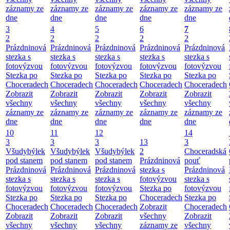
záznamy ze
záznamy ze
záznamy ze
záznamy ze
záznamy ze
dne
dne
dne
dne
dne
3
4
5
6
7
2
2
2
2
2
Prázdninová
Prázdninová
Prázdninová
Prázdninová
Prázdninová
stezka s
stezka s
stezka s
stezka s
stezka s
fotovýzvou
fotovýzvou
fotovýzvou
fotovýzvou
fotovýzvou
Stezka po
Stezka po
Stezka po
Stezka po
Stezka po
Choceradech
Choceradech
Choceradech
Choceradech
Choceradech
Zobrazit
Zobrazit
Zobrazit
Zobrazit
Zobrazit
všechny
všechny
všechny
všechny
všechny
záznamy ze
záznamy ze
záznamy ze
záznamy ze
záznamy ze
dne
dne
dne
dne
dne
10
11
12
14
3
3
3
13
3
Všudybýlek
Všudybýlek
Všudybýlek
2
Choceradská
pod stanem
pod stanem
pod stanem
Prázdninová
pouť
Prázdninová
Prázdninová
Prázdninová
stezka s
Prázdninová
stezka s
stezka s
stezka s
fotovýzvou
stezka s
fotovýzvou
fotovýzvou
fotovýzvou
Stezka po
fotovýzvou
Stezka po
Stezka po
Stezka po
Choceradech
Stezka po
Choceradech
Choceradech
Choceradech
Zobrazit
Choceradech
Zobrazit
Zobrazit
Zobrazit
všechny
Zobrazit
všechny
všechny
všechny
záznamy ze
všechny