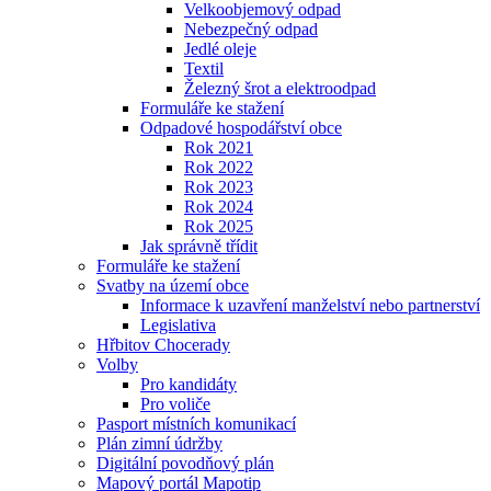
Velkoobjemový odpad
Nebezpečný odpad
Jedlé oleje
Textil
Železný šrot a elektroodpad
Formuláře ke stažení
Odpadové hospodářství obce
Rok 2021
Rok 2022
Rok 2023
Rok 2024
Rok 2025
Jak správně třídit
Formuláře ke stažení
Svatby na území obce
Informace k uzavření manželství nebo partnerství
Legislativa
Hřbitov Chocerady
Volby
Pro kandidáty
Pro voliče
Pasport místních komunikací
Plán zimní údržby
Digitální povodňový plán
Mapový portál Mapotip