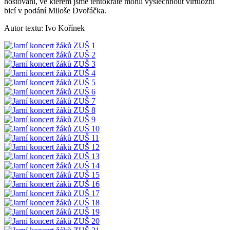
hostování, ve kterém jsme tentokráte mohli vyslechnout virtuózní
bicí v podání Miloše Dvořáčka.
Autor textu: Ivo Kořínek