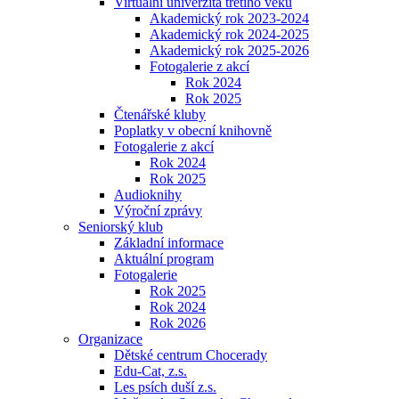
Virtuální univerzita třetího věku
Akademický rok 2023-2024
Akademický rok 2024-2025
Akademický rok 2025-2026
Fotogalerie z akcí
Rok 2024
Rok 2025
Čtenářské kluby
Poplatky v obecní knihovně
Fotogalerie z akcí
Rok 2024
Rok 2025
Audioknihy
Výroční zprávy
Seniorský klub
Základní informace
Aktuální program
Fotogalerie
Rok 2025
Rok 2024
Rok 2026
Organizace
Dětské centrum Chocerady
Edu-Cat, z.s.
Les psích duší z.s.