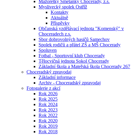
Mažoretky Smetanky Chocerady, z.s.
Myslivecký spolek Ostříž
Kontakty
Aktuálně
Příspěvky
Občanská vzdělávací jednota "Komenský" v
Choceradech z.s.
Sbor dobrovolných hasičů Samechov
Spolek rodičů a přátel ZŠ a MŠ Chocerady
Spoluven
Fotbal - Sportovní klub Chocerady
Tělocvičná jednota Sokol Chocerady
Základní škola a Mateřská škola Chocerady 267
Choceradský zpravodaj
Základní informace
Archiv - Choceradský zpravodaj
Fotogalerie z akcí
Rok 2026
Rok 2025
Rok 2024
Rok 2023
Rok 2022
Rok 2020
Rok 2019
Rok 2018