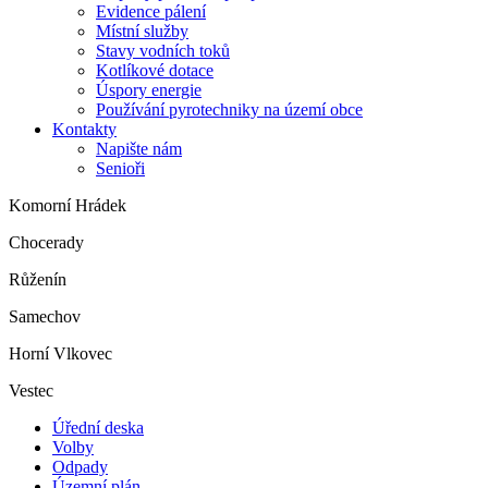
Evidence pálení
Místní služby
Stavy vodních toků
Kotlíkové dotace
Úspory energie
Používání pyrotechniky na území obce
Kontakty
Napište nám
Senioři
Komorní Hrádek
Chocerady
Růženín
Samechov
Horní Vlkovec
Vestec
Úřední deska
Volby
Odpady
Územní plán