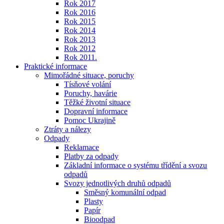
Rok 2017
Rok 2016
Rok 2015
Rok 2014
Rok 2013
Rok 2012
Rok 2011.
Praktické informace
Mimořádné situace, poruchy
Tísňové volání
Poruchy, havárie
Těžké životní situace
Dopravní informace
Pomoc Ukrajině
Ztráty a nálezy
Odpady
Reklamace
Platby za odpady
Základní informace o systému třídění a svozu
odpadů
Svozy jednotlivých druhů odpadů
Směsný komunální odpad
Plasty
Papír
Bioodpad