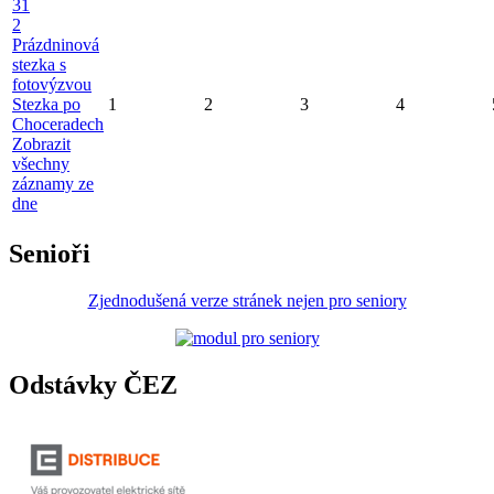
31
2
Prázdninová
stezka s
fotovýzvou
Stezka po
1
2
3
4
Choceradech
Zobrazit
všechny
záznamy ze
dne
Senioři
Zjednodušená verze stránek nejen pro seniory
Odstávky ČEZ