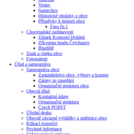
Vestec
Samechov
Historické obrázky z obce
Příspěvky k historii obce
Fara čp.1
Choceradské zajímavosti
Zámek Komorní Hrádek
Zřícenina hradu Čejchanov
Bludiště
Znak a vlajka obce
Fotogalerie
Úřad a samospráva
Samospráva obce
Zastupitelstvo obce, výbory a komise
Zápisy ze zasedání
Organizační struktura obce
Obecní úřad
Kontaktní údaje
Organizační struktura
Czech POINT
Úřední deska
Obecně závazné vyhlášky a směrnice obce
Klikací rozpočet
Povinné informace