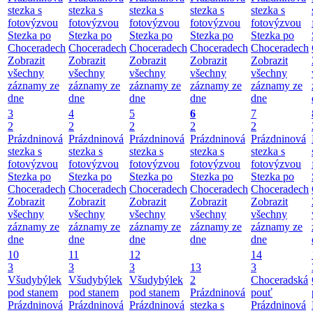
stezka s
stezka s
stezka s
stezka s
stezka s
fotovýzvou
fotovýzvou
fotovýzvou
fotovýzvou
fotovýzvou
Stezka po
Stezka po
Stezka po
Stezka po
Stezka po
Choceradech
Choceradech
Choceradech
Choceradech
Choceradech
Zobrazit
Zobrazit
Zobrazit
Zobrazit
Zobrazit
všechny
všechny
všechny
všechny
všechny
záznamy ze
záznamy ze
záznamy ze
záznamy ze
záznamy ze
dne
dne
dne
dne
dne
3
4
5
6
7
2
2
2
2
2
Prázdninová
Prázdninová
Prázdninová
Prázdninová
Prázdninová
stezka s
stezka s
stezka s
stezka s
stezka s
fotovýzvou
fotovýzvou
fotovýzvou
fotovýzvou
fotovýzvou
Stezka po
Stezka po
Stezka po
Stezka po
Stezka po
Choceradech
Choceradech
Choceradech
Choceradech
Choceradech
Zobrazit
Zobrazit
Zobrazit
Zobrazit
Zobrazit
všechny
všechny
všechny
všechny
všechny
záznamy ze
záznamy ze
záznamy ze
záznamy ze
záznamy ze
dne
dne
dne
dne
dne
10
11
12
14
3
3
3
13
3
Všudybýlek
Všudybýlek
Všudybýlek
2
Choceradská
pod stanem
pod stanem
pod stanem
Prázdninová
pouť
Prázdninová
Prázdninová
Prázdninová
stezka s
Prázdninová