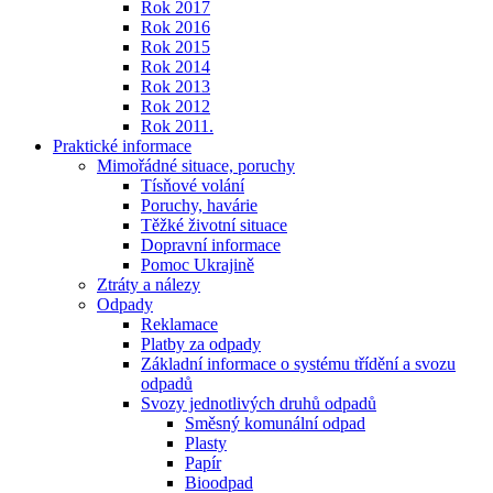
Rok 2017
Rok 2016
Rok 2015
Rok 2014
Rok 2013
Rok 2012
Rok 2011.
Praktické informace
Mimořádné situace, poruchy
Tísňové volání
Poruchy, havárie
Těžké životní situace
Dopravní informace
Pomoc Ukrajině
Ztráty a nálezy
Odpady
Reklamace
Platby za odpady
Základní informace o systému třídění a svozu
odpadů
Svozy jednotlivých druhů odpadů
Směsný komunální odpad
Plasty
Papír
Bioodpad