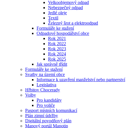
Velkoobjemový odpad
Nebezpečný odpad
Jedlé oleje
Textil
Železný šrot a elektroodpad
Formuláře ke stažení
Odpadové hospodářství obce
Rok 2021
Rok 2022
Rok 2023
Rok 2024
Rok 2025
Jak správně třídit
Formuláře ke stažení
Svatby na území obce
Informace k uzavření manželství nebo partnerství
Legislativa
Hřbitov Chocerady
Volby
Pro kandidáty
Pro voliče
Pasport místních komunikací
Plán zimní údržby
Digitální povodňový plán
Mapový portál Mapotip