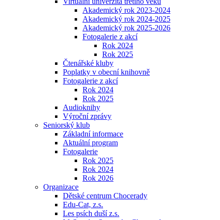
Virtuální univerzita třetího věku
Akademický rok 2023-2024
Akademický rok 2024-2025
Akademický rok 2025-2026
Fotogalerie z akcí
Rok 2024
Rok 2025
Čtenářské kluby
Poplatky v obecní knihovně
Fotogalerie z akcí
Rok 2024
Rok 2025
Audioknihy
Výroční zprávy
Seniorský klub
Základní informace
Aktuální program
Fotogalerie
Rok 2025
Rok 2024
Rok 2026
Organizace
Dětské centrum Chocerady
Edu-Cat, z.s.
Les psích duší z.s.