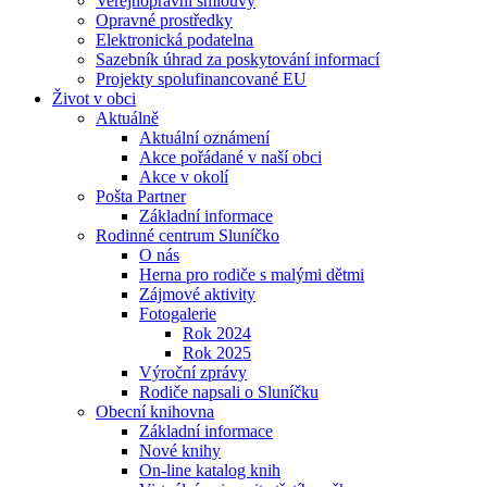
Veřejnoprávní smlouvy
Opravné prostředky
Elektronická podatelna
Sazebník úhrad za poskytování informací
Projekty spolufinancované EU
Život v obci
Aktuálně
Aktuální oznámení
Akce pořádané v naší obci
Akce v okolí
Pošta Partner
Základní informace
Rodinné centrum Sluníčko
O nás
Herna pro rodiče s malými dětmi
Zájmové aktivity
Fotogalerie
Rok 2024
Rok 2025
Výroční zprávy
Rodiče napsali o Sluníčku
Obecní knihovna
Základní informace
Nové knihy
On-line katalog knih