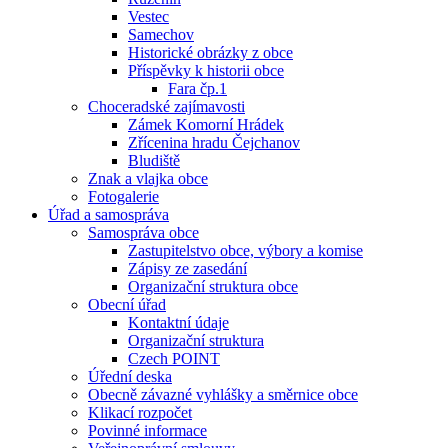
Vestec
Samechov
Historické obrázky z obce
Příspěvky k historii obce
Fara čp.1
Choceradské zajímavosti
Zámek Komorní Hrádek
Zřícenina hradu Čejchanov
Bludiště
Znak a vlajka obce
Fotogalerie
Úřad a samospráva
Samospráva obce
Zastupitelstvo obce, výbory a komise
Zápisy ze zasedání
Organizační struktura obce
Obecní úřad
Kontaktní údaje
Organizační struktura
Czech POINT
Úřední deska
Obecně závazné vyhlášky a směrnice obce
Klikací rozpočet
Povinné informace