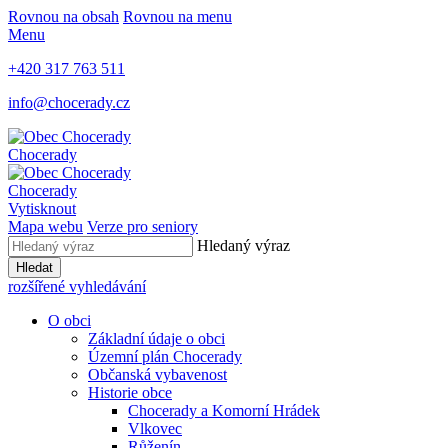
Rovnou na obsah
Rovnou na menu
Menu
+420 317 763 511
info@chocerady.cz
Chocerady
Chocerady
Vytisknout
Mapa webu
Verze pro seniory
Hledaný výraz
Hledat
rozšířené vyhledávání
O obci
Základní údaje o obci
Územní plán Chocerady
Občanská vybavenost
Historie obce
Chocerady a Komorní Hrádek
Vlkovec
Růženín