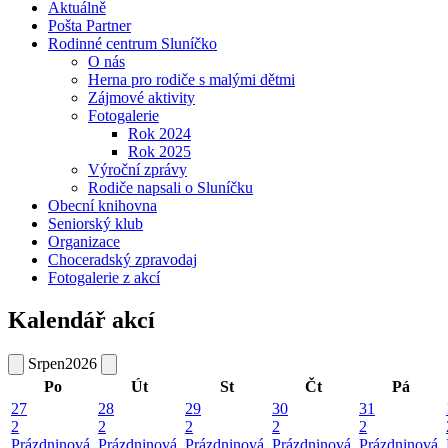
Aktuálně
Pošta Partner
Rodinné centrum Sluníčko
O nás
Herna pro rodiče s malými dětmi
Zájmové aktivity
Fotogalerie
Rok 2024
Rok 2025
Výroční zprávy
Rodiče napsali o Sluníčku
Obecní knihovna
Seniorský klub
Organizace
Choceradský zpravodaj
Fotogalerie z akcí
Kalendář akcí
Srpen
2026
Po
Út
St
Čt
Pá
27
28
29
30
31
2
2
2
2
2
Prázdninová
Prázdninová
Prázdninová
Prázdninová
Prázdninová