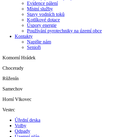
Evidence pálení
Místní služby
Stavy vodních toků
Kotlíkové dotace
Úspory energie
Používání pyrotechniky na území obce
Kontakty
Napište nám
Senioři
Komorní Hrádek
Chocerady
Růženín
Samechov
Horní Vlkovec
Vestec
Úřední deska
Volby
Odpady
Územní plán