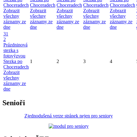
Choceradech
Choceradech
Choceradech
Choceradech
Choceradech
Zobrazit
Zobrazit
Zobrazit
Zobrazit
Zobrazit
všechny
všechny
všechny
všechny
všechny
záznamy ze
záznamy ze
záznamy ze
záznamy ze
záznamy ze
dne
dne
dne
dne
dne
31
2
Prázdninová
stezka s
fotovýzvou
Stezka po
1
2
3
4
Choceradech
Zobrazit
všechny
záznamy ze
dne
Senioři
Zjednodušená verze stránek nejen pro seniory