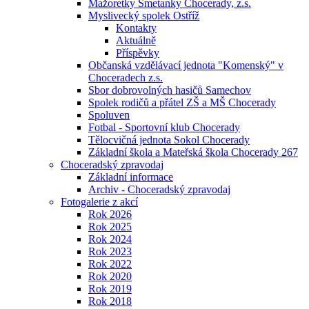
Mažoretky Smetanky Chocerady, z.s.
Myslivecký spolek Ostříž
Kontakty
Aktuálně
Příspěvky
Občanská vzdělávací jednota "Komenský" v
Choceradech z.s.
Sbor dobrovolných hasičů Samechov
Spolek rodičů a přátel ZŠ a MŠ Chocerady
Spoluven
Fotbal - Sportovní klub Chocerady
Tělocvičná jednota Sokol Chocerady
Základní škola a Mateřská škola Chocerady 267
Choceradský zpravodaj
Základní informace
Archiv - Choceradský zpravodaj
Fotogalerie z akcí
Rok 2026
Rok 2025
Rok 2024
Rok 2023
Rok 2022
Rok 2020
Rok 2019
Rok 2018