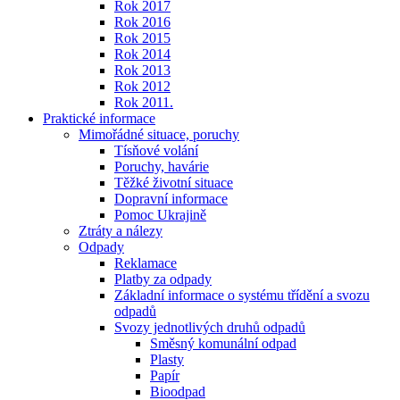
Rok 2017
Rok 2016
Rok 2015
Rok 2014
Rok 2013
Rok 2012
Rok 2011.
Praktické informace
Mimořádné situace, poruchy
Tísňové volání
Poruchy, havárie
Těžké životní situace
Dopravní informace
Pomoc Ukrajině
Ztráty a nálezy
Odpady
Reklamace
Platby za odpady
Základní informace o systému třídění a svozu
odpadů
Svozy jednotlivých druhů odpadů
Směsný komunální odpad
Plasty
Papír
Bioodpad