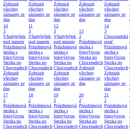
Zobrazit
Zobrazit
Zobrazit
Zobrazit
Zobrazit
všechny
všechny
všechny
všechny
všechny
záznamy ze
záznamy ze
záznamy ze
záznamy ze
záznamy ze
dne
dne
dne
dne
dne
10
11
12
14
3
3
3
13
3
Všudybýlek
Všudybýlek
Všudybýlek
2
Choceradská
pod stanem
pod stanem
pod stanem
Prázdninová
pouť
Prázdninová
Prázdninová
Prázdninová
stezka s
Prázdninová
stezka s
stezka s
stezka s
fotovýzvou
stezka s
fotovýzvou
fotovýzvou
fotovýzvou
Stezka po
fotovýzvou
Stezka po
Stezka po
Stezka po
Choceradech
Stezka po
Choceradech
Choceradech
Choceradech
Zobrazit
Choceradech
Zobrazit
Zobrazit
Zobrazit
všechny
Zobrazit
všechny
všechny
všechny
záznamy ze
všechny
záznamy ze
záznamy ze
záznamy ze
dne
záznamy ze
dne
dne
dne
dne
17
18
19
20
21
2
2
2
2
2
Prázdninová
Prázdninová
Prázdninová
Prázdninová
Prázdninová
stezka s
stezka s
stezka s
stezka s
stezka s
fotovýzvou
fotovýzvou
fotovýzvou
fotovýzvou
fotovýzvou
Stezka po
Stezka po
Stezka po
Stezka po
Stezka po
Choceradech
Choceradech
Choceradech
Choceradech
Choceradech