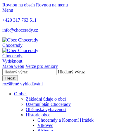
Rovnou na obsah
Rovnou na menu
Menu
+420 317 763 511
info@chocerady.cz
Chocerady
Chocerady
Vytisknout
Mapa webu
Verze pro seniory
Hledaný výraz
Hledat
rozšířené vyhledávání
O obci
Základní údaje o obci
Územní plán Chocerady
Občanská vybavenost
Historie obce
Chocerady a Komorní Hrádek
Vlkovec
Růženín