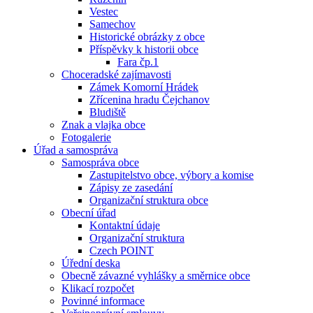
Vestec
Samechov
Historické obrázky z obce
Příspěvky k historii obce
Fara čp.1
Choceradské zajímavosti
Zámek Komorní Hrádek
Zřícenina hradu Čejchanov
Bludiště
Znak a vlajka obce
Fotogalerie
Úřad a samospráva
Samospráva obce
Zastupitelstvo obce, výbory a komise
Zápisy ze zasedání
Organizační struktura obce
Obecní úřad
Kontaktní údaje
Organizační struktura
Czech POINT
Úřední deska
Obecně závazné vyhlášky a směrnice obce
Klikací rozpočet
Povinné informace