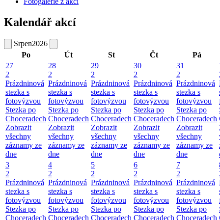
Fotogalerie z akcí
Kalendář akcí
Srpen
2026
Po
Út
St
Čt
Pá
27
28
29
30
31
2
2
2
2
2
Prázdninová
Prázdninová
Prázdninová
Prázdninová
Prázdninová
stezka s
stezka s
stezka s
stezka s
stezka s
fotovýzvou
fotovýzvou
fotovýzvou
fotovýzvou
fotovýzvou
Stezka po
Stezka po
Stezka po
Stezka po
Stezka po
Choceradech
Choceradech
Choceradech
Choceradech
Choceradech
Zobrazit
Zobrazit
Zobrazit
Zobrazit
Zobrazit
všechny
všechny
všechny
všechny
všechny
záznamy ze
záznamy ze
záznamy ze
záznamy ze
záznamy ze
dne
dne
dne
dne
dne
3
4
5
6
7
2
2
2
2
2
Prázdninová
Prázdninová
Prázdninová
Prázdninová
Prázdninová
stezka s
stezka s
stezka s
stezka s
stezka s
fotovýzvou
fotovýzvou
fotovýzvou
fotovýzvou
fotovýzvou
Stezka po
Stezka po
Stezka po
Stezka po
Stezka po
Choceradech
Choceradech
Choceradech
Choceradech
Choceradech