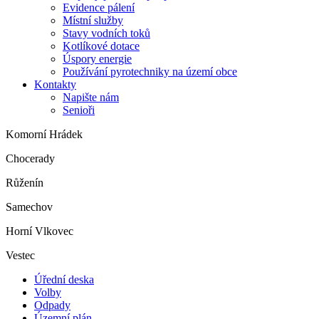
Evidence pálení
Místní služby
Stavy vodních toků
Kotlíkové dotace
Úspory energie
Používání pyrotechniky na území obce
Kontakty
Napište nám
Senioři
Komorní Hrádek
Chocerady
Růženín
Samechov
Horní Vlkovec
Vestec
Úřední deska
Volby
Odpady
Územní plán