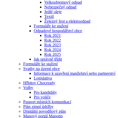
Velkoobjemový odpad
Nebezpečný odpad
Jedlé oleje
Textil
Železný šrot a elektroodpad
Formuláře ke stažení
Odpadové hospodářství obce
Rok 2021
Rok 2022
Rok 2023
Rok 2024
Rok 2025
Jak správně třídit
Formuláře ke stažení
Svatby na území obce
Informace k uzavření manželství nebo partnerství
Legislativa
Hřbitov Chocerady
Volby
Pro kandidáty
Pro voliče
Pasport místních komunikací
Plán zimní údržby
Digitální povodňový plán
Mapový portál Mapotip