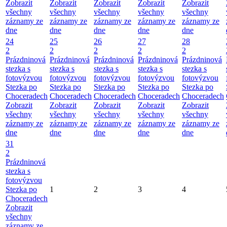
Zobrazit
Zobrazit
Zobrazit
Zobrazit
Zobrazit
všechny
všechny
všechny
všechny
všechny
záznamy ze
záznamy ze
záznamy ze
záznamy ze
záznamy ze
dne
dne
dne
dne
dne
24
25
26
27
28
2
2
2
2
2
Prázdninová
Prázdninová
Prázdninová
Prázdninová
Prázdninová
stezka s
stezka s
stezka s
stezka s
stezka s
fotovýzvou
fotovýzvou
fotovýzvou
fotovýzvou
fotovýzvou
Stezka po
Stezka po
Stezka po
Stezka po
Stezka po
Choceradech
Choceradech
Choceradech
Choceradech
Choceradech
Zobrazit
Zobrazit
Zobrazit
Zobrazit
Zobrazit
všechny
všechny
všechny
všechny
všechny
záznamy ze
záznamy ze
záznamy ze
záznamy ze
záznamy ze
dne
dne
dne
dne
dne
31
2
Prázdninová
stezka s
fotovýzvou
Stezka po
1
2
3
4
Choceradech
Zobrazit
všechny
záznamy ze