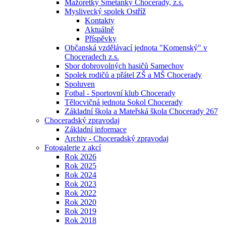
Mažoretky Smetanky Chocerady, z.s.
Myslivecký spolek Ostříž
Kontakty
Aktuálně
Příspěvky
Občanská vzdělávací jednota "Komenský" v
Choceradech z.s.
Sbor dobrovolných hasičů Samechov
Spolek rodičů a přátel ZŠ a MŠ Chocerady
Spoluven
Fotbal - Sportovní klub Chocerady
Tělocvičná jednota Sokol Chocerady
Základní škola a Mateřská škola Chocerady 267
Choceradský zpravodaj
Základní informace
Archiv - Choceradský zpravodaj
Fotogalerie z akcí
Rok 2026
Rok 2025
Rok 2024
Rok 2023
Rok 2022
Rok 2020
Rok 2019
Rok 2018