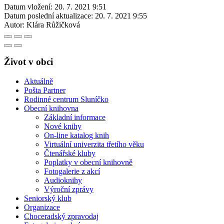
Datum vložení:
20. 7. 2021 9:51
Datum poslední aktualizace:
20. 7. 2021 9:55
Autor:
Klára Růžičková
Život v obci
Aktuálně
Pošta Partner
Rodinné centrum Sluníčko
Obecní knihovna
Základní informace
Nové knihy
On-line katalog knih
Virtuální univerzita třetího věku
Čtenářské kluby
Poplatky v obecní knihovně
Fotogalerie z akcí
Audioknihy
Výroční zprávy
Seniorský klub
Organizace
Choceradský zpravodaj