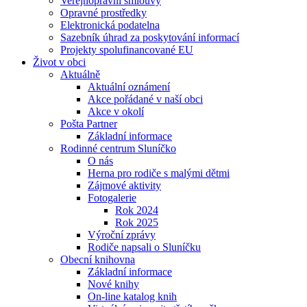
Veřejnoprávní smlouvy
Opravné prostředky
Elektronická podatelna
Sazebník úhrad za poskytování informací
Projekty spolufinancované EU
Život v obci
Aktuálně
Aktuální oznámení
Akce pořádané v naší obci
Akce v okolí
Pošta Partner
Základní informace
Rodinné centrum Sluníčko
O nás
Herna pro rodiče s malými dětmi
Zájmové aktivity
Fotogalerie
Rok 2024
Rok 2025
Výroční zprávy
Rodiče napsali o Sluníčku
Obecní knihovna
Základní informace
Nové knihy
On-line katalog knih