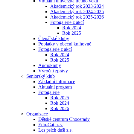
Virtuální univerzita třetího věku
Akademický rok 2023-2024
Akademický rok 2024-2025
Akademický rok 2025-2026
Fotogalerie z akcí
Rok 2024
Rok 2025
Čtenářské kluby
Poplatky v obecní knihovně
Fotogalerie z akcí
Rok 2024
Rok 2025
Audioknihy
Výroční zprávy
Seniorský klub
Základní informace
Aktuální program
Fotogalerie
Rok 2025
Rok 2024
Rok 2026
Organizace
Dětské centrum Chocerady
Edu-Cat, z.s.
Les psích duší z.s.